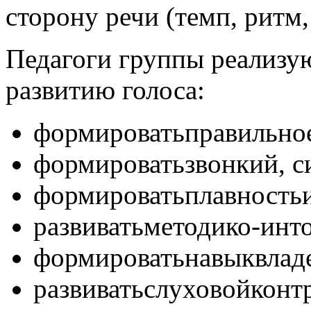
сторону речи (темп, ритм,
Педагоги группы реализу
развитию голоса:
формироватьправильно
формироватьзвонкий, с
формироватьплавность
развиватьметодико-инт
формироватьнавыквлад
развиватьслуховойконт