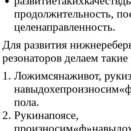
развитиетакихкачествды
продолжительность, по
целенаправленность.
Для развития нижнеребер
резонаторов делаем такие
Ложимсянаживот, рукиз
навыдохепроизносим«ф
пола.
Рукинапоясе,
произносим«ф»навыдох